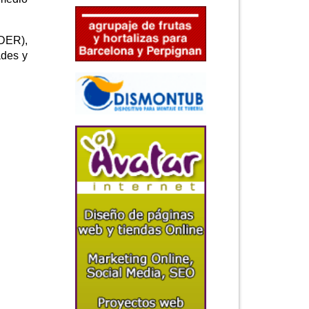
EDER),
ades y