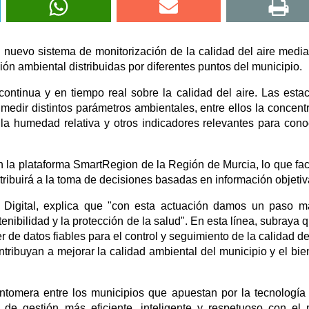
nuevo sistema de monitorización de la calidad del aire media
ón ambiental distribuidas por diferentes puntos del municipio.
continua y en tiempo real sobre la calidad del aire. Las esta
edir distintos parámetros ambientales, entre ellos la concent
 la humedad relativa y otros indicadores relevantes para cono
n la plataforma SmartRegion de la Región de Murcia, lo que faci
ribuirá a la toma de decisiones basadas en información objetiv
n Digital, explica que "con esta actuación damos un paso 
nibilidad y la protección de la salud". En esta línea, subraya q
 de datos fiables para el control y seguimiento de la calidad del
ribuyan a mejorar la calidad ambiental del municipio y el bie
antomera entre los municipios que apuestan por la tecnologí
de gestión más eficiente, inteligente y respetuoso con el