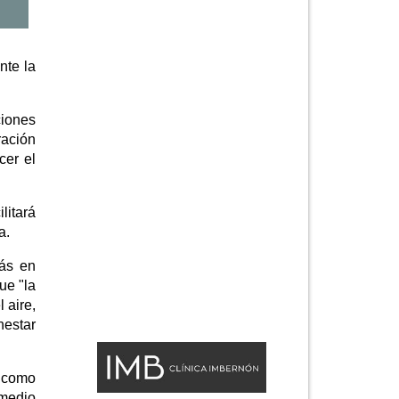
nte la
ciones
ración
cer el
litará
a.
más en
ue "la
 aire,
nestar
a como
 medio