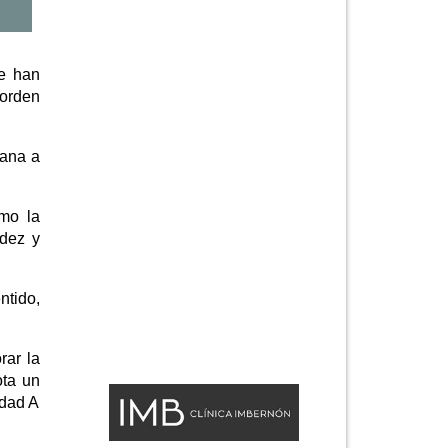
ue han
 orden
mana a
omo la
idez y
ntido,
rar la
ota un
idad A