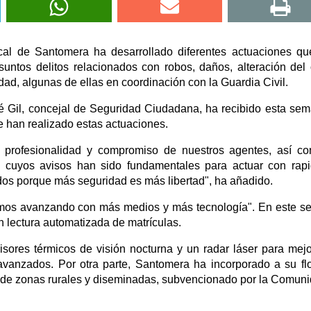
ocal de Santomera ha desarrollado diferentes actuaciones q
suntos delitos relacionados con robos, daños, alteración del
dad, algunas de ellas en coordinación con la Guardia Civil.
osé Gil, concejal de Seguridad Ciudadana, ha recibido esta se
ue han realizado estas actuaciones.
, profesionalidad y compromiso de nuestros agentes, así c
 cuyos avisos han sido fundamentales para actuar con rap
odos porque más seguridad es más libertad", ha añadido.
mos avanzando con más medios y más tecnología". En este se
 lectura automatizada de matrículas.
isores térmicos de visión nocturna y un radar láser para mejo
 avanzados. Por otra parte, Santomera ha incorporado a su fl
ia de zonas rurales y diseminadas, subvencionado por la Comun