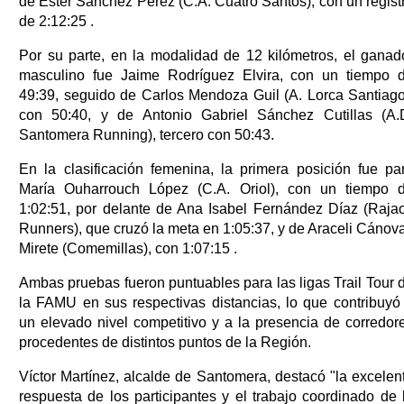
de Ester Sánchez Pérez (C.A. Cuatro Santos), con un regist
de 2:12:25 .
Por su parte, en la modalidad de 12 kilómetros, el ganad
masculino fue Jaime Rodríguez Elvira, con un tiempo 
49:39, seguido de Carlos Mendoza Guil (A. Lorca Santiago
con 50:40, y de Antonio Gabriel Sánchez Cutillas (A.
Santomera Running), tercero con 50:43.
En la clasificación femenina, la primera posición fue pa
María Ouharrouch López (C.A. Oriol), con un tiempo 
1:02:51, por delante de Ana Isabel Fernández Díaz (Raja
Runners), que cruzó la meta en 1:05:37, y de Araceli Cánov
Mirete (Comemillas), con 1:07:15 .
Ambas pruebas fueron puntuables para las ligas Trail Tour 
la FAMU en sus respectivas distancias, lo que contribuyó
un elevado nivel competitivo y a la presencia de corredor
procedentes de distintos puntos de la Región.
Víctor Martínez, alcalde de Santomera, destacó "la excelen
respuesta de los participantes y el trabajo coordinado de 