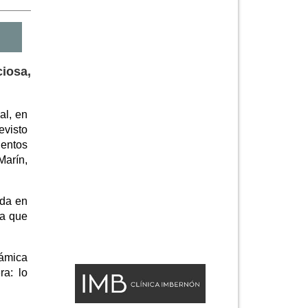
iosa,
al, en
evisto
ientos
Marín,
ada en
ia que
námica
ra: lo