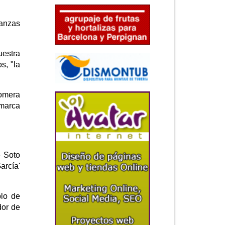
Danzas
uestra
s, "la
tomera
 marca
é Soto
arcía'
plo de
dor de