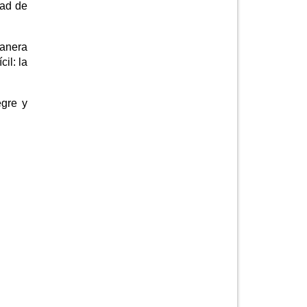
dad de
manera
il: la
egre y