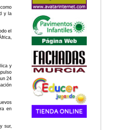
ó como
d y la
odo el
frica,
lica y
mpulso
 un 24
mación
nuevos
ora en
y sur,