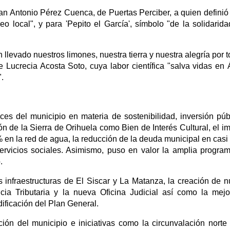
an Antonio Pérez Cuenca, de Puertas Perciber, a quien defini
o local", y para 'Pepito el García', símbolo "de la solidarida
evado nuestros limones, nuestra tierra y nuestra alegría por t
 Lucrecia Acosta Soto, cuya labor científica "salva vidas en Á
.
ces del municipio en materia de sostenibilidad, inversión púb
ión de la Sierra de Orihuela como Bien de Interés Cultural, el i
 % en la red de agua, la reducción de la deuda municipal en casi
ervicios sociales. Asimismo, puso en valor la amplia progra
.
s infraestructuras de El Siscar y La Matanza, la creación de 
cia Tributaria y la nueva Oficina Judicial así como la mej
ficación del Plan General.
ión del municipio e iniciativas como la circunvalación norte 