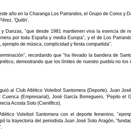
este año en la Charanga Los Parrandos, el Grupo de Coros y 
érez, 'Quitín'.
os y Danzas, "que desde 1981 mantienen viva la esencia de n
omera por toda España y media Europa", y el de Los Parrando
, ejemplo de música, complicidad y fiesta compartida".
eterminación", recordando que "ha llevado la bandera de San
gnético, demostrando que los límites de nuestro pueblo no los
nguió al Club Atlético Voleibol Santomera (Deporte), Juan Jos
Cuenca (Empresarial), José García Borreguero, 'Pepito el G
ecia Acosta Soto (Científico).
Atlético Voleibol Santomera con el deporte femenino, "ejem
ió la trayectoria del periodista Juan José Soto Aragón, "funda
.