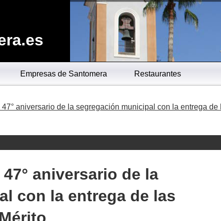
era.es
Empresas de Santomera
Restaurantes
47° aniversario de la segregación municipal con la entrega de 
47° aniversario de la
l con la entrega de las
 Mérito