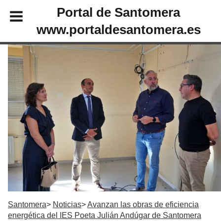
Portal de Santomera
www.portaldesantomera.es
Santomera
Noticias
Avanzan las obras de eficiencia
energética del IES Poeta Julián Andúgar de Santomera