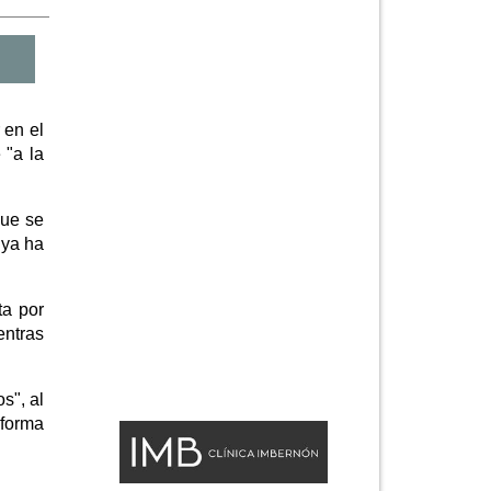
 en el
 "a la
que se
 ya ha
ta por
entras
s", al
 forma